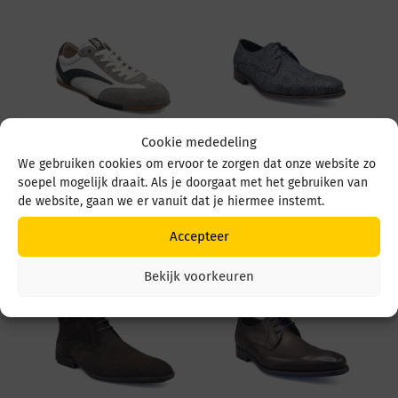
Cookie mededeling
We gebruiken cookies om ervoor te zorgen dat onze website zo
Floris v Bommel De
Floris v Bommel De
soepel mogelijk draait. Als je doorgaat met het gebruiken van
Vlakker 01.06 SFM-
Stijler20.24 SFM-30262
10215 60-02 White
41-03 DarkBlue
de website, gaan we er vanuit dat je hiermee instemt.
€
239,95
€
289,95
Accepteer
Bekijk voorkeuren