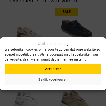
Misschien is dit wat voor u:
SALE
Cookie mededeling
We gebruiken cookies om ervoor te zorgen dat onze website zo
soepel mogelijk draait. Als je doorgaat met het gebruiken van
Floris v Bommel De
Floris v Bommel De
de website, gaan we er vanuit dat je hiermee instemt.
Zager 01.29 SFM-10224
Zeiler 02 SFM-30299
22-02 Light Brown
41.02 Dark Blue
Accepteer
€
249,95
€
239,95
€
150,00
Bekijk voorkeuren
SALE
SALE