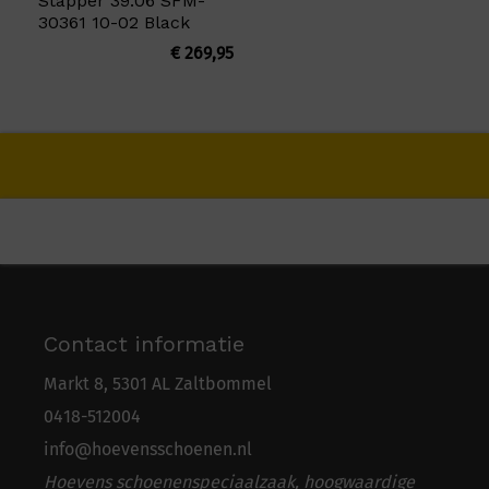
Stapper 39.06 SFM-
30361 10-02 Black
€
269,95
Contact informatie
Markt 8, 5301 AL Zaltbommel
0418-5
1
2004
info@hoevensschoenen.nl
Hoevens schoenenspeciaalzaak, hoogwaardige