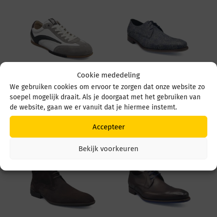
Cookie mededeling
We gebruiken cookies om ervoor te zorgen dat onze website zo
Floris v Bommel De
Floris v Bommel De
soepel mogelijk draait. Als je doorgaat met het gebruiken van
Vlakker 01.06 SFM-
Stijler20.24 SFM-30262
10215 60-02 White
41-03 DarkBlue
de website, gaan we er vanuit dat je hiermee instemt.
€
239,95
€
289,95
Accepteer
Bekijk voorkeuren