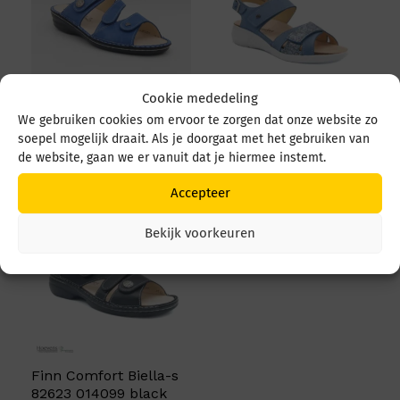
Cookie mededeling
Finn Comfort Lazise
Finn Comfort Nadi
We gebruiken cookies om ervoor te zorgen dat onze website zo
3430 373389
03351
soepel mogelijk draait. Als je doorgaat met het gebruiken van
de website, gaan we er vanuit dat je hiermee instemt.
€
144,95
€
169,95
Accepteer
Bekijk voorkeuren
Finn Comfort Biella-s
82623 014099 black