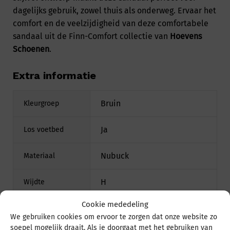
dagelijks gebruik, zowel thuis als onderweg. Ervaar het
comfort en de veelzijdigheid van deze comfortabele
sandaal uit de
Finn-Comfort collectie
van
Hoevens
Schoenen
.
Extra informatie
Bruin
Kleurgroep
Ja
Los voetbed
Nubuck
Materiaal
H
Wijdte
Cookie mededeling
We gebruiken cookies om ervoor te zorgen dat onze website zo
soepel mogelijk draait. Als je doorgaat met het gebruiken van