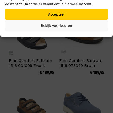
Misschien is dit wat voor u:
de website, gaan we er vanuit dat je hiermee instemt.
Accepteer
Bekijk voorkeuren
Finn Comfort Baltrum
Finn Comfort Baltrum
1518 001099 Zwart
1518 073049 Bruin
€
189,95
€
189,95