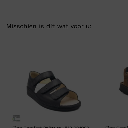
Misschien is dit wat voor u:
Finn Comfort Baltrum 1518 001099
Finn Comf