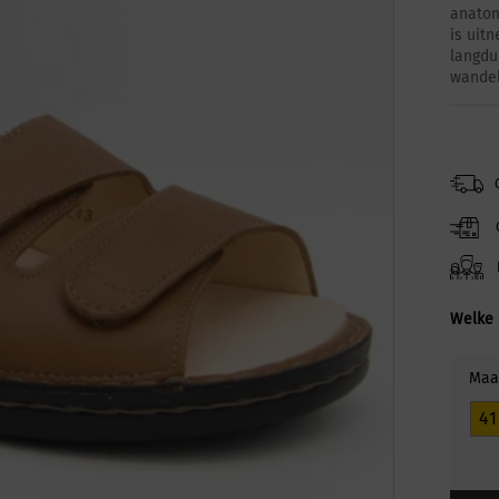
anatom
is uit
langdu
wandel
Welke 
Maa
41