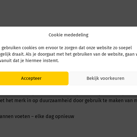
Cookie mededeling
ardige comfortschoenen, volledig geproduceerd in Duitsland 
 gebruiken cookies om ervoor te zorgen dat onze website zo soepel
gelijk draait. Als je doorgaat met het gebruiken van de website, gaan
 vanuit dat je hiermee instemt.
e Finn Comfort schoen en is ontworpen voor optimale onderst
voetbed een unieke combinatie van stevigheid en comfort. Alle
oet en eventueel te vervangen zijn door persoonlijke inlegzolen
Accepteer
Bekijk voorkeuren
eel vakmanschap. Samen met orthopeden en podotherapeuten 
zet het merk in op duurzaamheid door gebruik te maken van 
pannen voeten – elke dag opnieuw