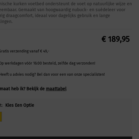
ische kurken voetbed ondersteunt de voet op natuurlijke wijze en
neembaar. Gemaakt van hoogwaardig nubuck- en suèdeleer voor
rig draagcomfort, ideaal voor dagelijks gebruik en lange
ingen.
€
189,95
Gratis verzending vanaf € 49,-
Op werkdagen vóór 16:00 besteld, zelfde dag verzonden!
Heeft u advies nodig? Bel dan voor een van onze specialisten!
maat heb ik? Bekijk de
maattabel
t:
Kies Een Optie