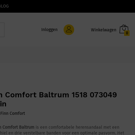
BLOG
Inloggen
0
n Comfort Baltrum 1518 073049
in
:
Finn Comfort
n Comfort Baltrum
is een comfortabele herensandaal met een
 hiel en drie verstelbare banden voor een optimale pasvorm. Het