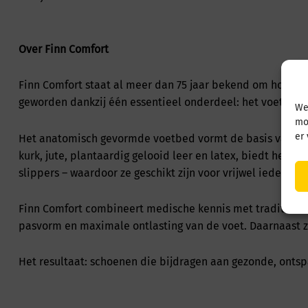
Over Finn Comfort
Finn Comfort staat al meer dan 75 jaar bekend om hoogwa
geworden dankzij één essentieel onderdeel: het voetbed.
We
mo
er
Het anatomisch gevormde voetbed vormt de basis van elk
kurk, jute, plantaardig gelooid leer en latex, biedt het 
slippers – waardoor ze geschikt zijn voor vrijwel iedere v
Finn Comfort combineert medische kennis met tradition
pasvorm en maximale ontlasting van de voet. Daarnaast 
Het resultaat: schoenen die bijdragen aan gezonde, onts