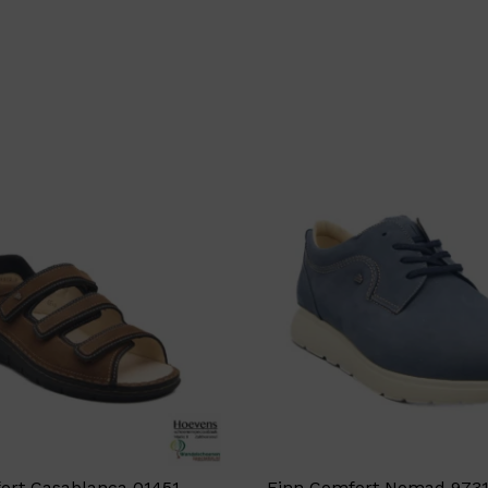
ort Casablanca 01451
Finn Comfort Nomad 973