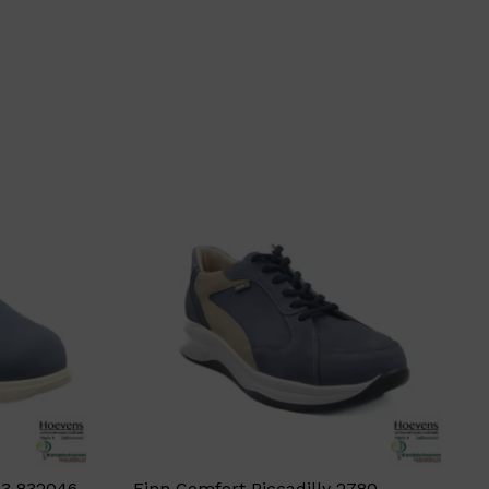
13 832046
Finn Comfort Piccadilly 2780