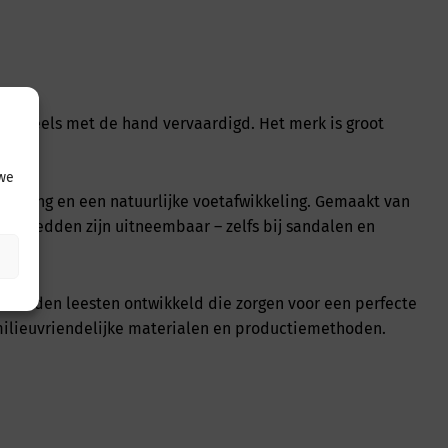
en deels met de hand vervaardigd. Het merk is groot
 we
euning en een natuurlijke voetafwikkeling. Gemaakt van
 voetbedden zijn uitneembaar – zelfs bij sandalen en
.
worden leesten ontwikkeld die zorgen voor een perfecte
milieuvriendelijke materialen en productiemethoden.