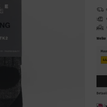
Welke 
Maa
44
Betaa