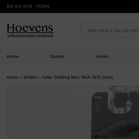
Skip
Bel ons 0418 - 512004
to
content
Home
Dames
Heren
Home
»
Winkel
»
Falke Trekking Men 16474 3010 Zwart