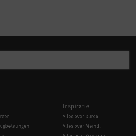
Inspiratie
rgen
Alles over Durea
rugbetalingen
Alles over Meindl
en
Alles over Xsensible