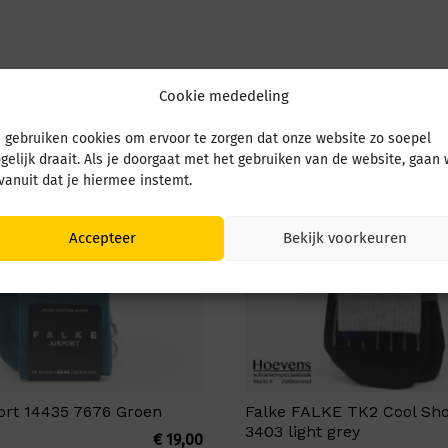
Cookie mededeling
 gebruiken cookies om ervoor te zorgen dat onze website zo soepel
gelijk draait. Als je doorgaat met het gebruiken van de website, gaan
 vanuit dat je hiermee instemt.
Accepteer
Bekijk voorkeuren
port 14435 7676 Groen
Falke FALKE TK2 Cool Sho
3403 light grey
€
19,00