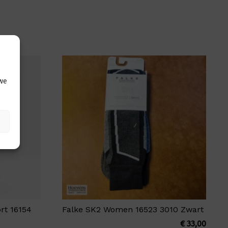
 we
rt 16154
Falke SK2 Women 16523 3010 Zwart
€
33,00