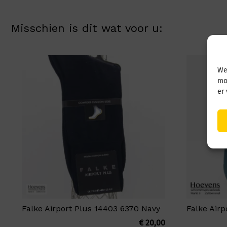
Misschien is dit wat voor u:
We
mo
er
Falke Airport Plus 14403 6370 Navy
Falke Air
€
20,00