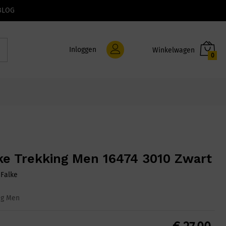
BLOG
Inloggen
0
ke Trekking Men 16474 3010 Zwart
:
Falke
ng Men