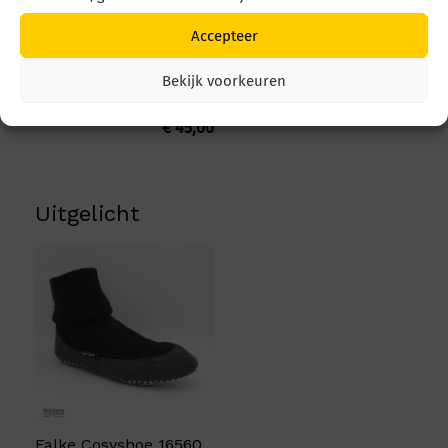
Accepteer
Falke Cosyshoe 16560
Bekijk voorkeuren
7318 Green
€
45,00
Uitgelicht
Falke Cosyshoe 16560