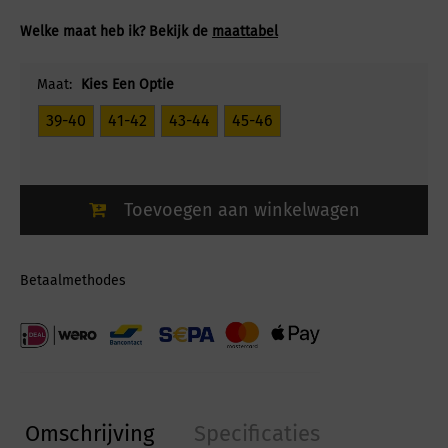
Welke maat heb ik? Bekijk de
maattabel
Maat:
Kies Een Optie
39-40
41-42
43-44
45-46
Toevoegen aan winkelwagen
Betaalmethodes
Omschrijving
Specificaties