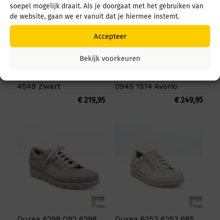
soepel mogelijk draait. Als je doorgaat met het gebruiken van
de website, gaan we er vanuit dat je hiermee instemt.
Accepteer
Bekijk voorkeuren
Durea 5679 5679 035
Durea 6298 095 6298
4549 Zwart
0945 1514 Avorio
€
219,95
€
249,95
Durea 6298 092 6298
Durea 6253 6253 685