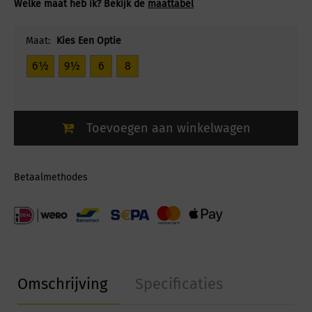
Welke maat heb ik? Bekijk de
maattabel
Maat:
Kies Een Optie
6½
9½
6
8
Toevoegen aan winkelwagen
Betaalmethodes
Omschrijving
Specificaties