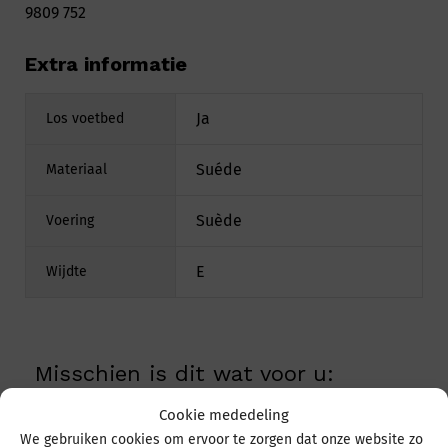
9809 752
Extra informatie
Ja
Los voetbed
Suéde
Materiaal
Suède
Voering
E
Wijdte
Misschien is dit wat voor u:
Cookie mededeling
We gebruiken cookies om ervoor te zorgen dat onze website zo