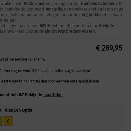
nwinkels van
Podo Linea
en verkrijgbaar bij
Hoevens Schoenen
. De
olle combinatie van
zwart met grijs
, een donkere zool en leren neus
deze schoen niet alleen elegant, maar ook
erg praktisch
– ideaal
t najaar.
del is gemaakt op de
605-leest
en uitgevoerd in een
H-wijdte
,
al ontwikkeld voor
normale tot iets bredere voeten
.
€
269,95
Gratis verzending vanaf € 49,-
Op werkdagen vóór 16:00 besteld, zelfde dag verzonden!
Heeft u advies nodig? Bel dan voor een van onze specialisten!
maat heb ik? Bekijk de
maattabel
t:
Kies Een Optie
8