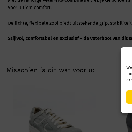
Met de handige
veter-rits-combinatie
trek je de schoen s
voor ultiem comfort.
De lichte, flexibele zool biedt uitstekende grip, stabilit
Stijlvol, comfortabel en exclusief – de veterboot van dit s
We
Misschien is dit wat voor u:
mo
er