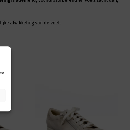
ering
is ademend, vochtabsorberend en voelt zacht aan,
lijke afwikkeling van de voet.
 we