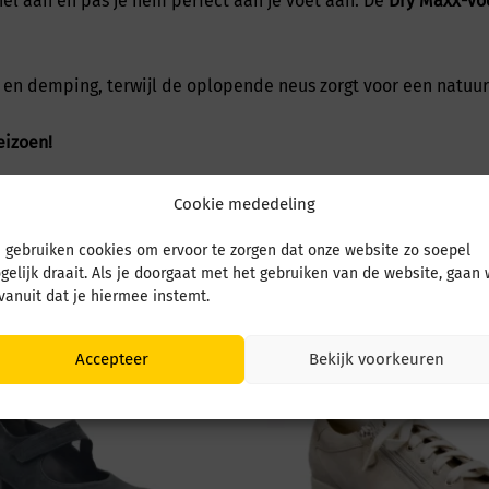
nel aan en pas je hem perfect aan je voet aan. De
Dry Maxx-vo
eit en demping, terwijl de oplopende neus zorgt voor een natuur
eizoen!
Cookie mededeling
 gebruiken cookies om ervoor te zorgen dat onze website zo soepel
gelijk draait. Als je doorgaat met het gebruiken van de website, gaan
 vanuit dat je hiermee instemt.
Accepteer
Bekijk voorkeuren