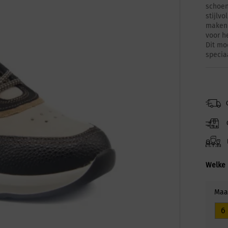
schoe
stijlv
maken 
voor he
Dit mo
specia
Welke 
Maa
6