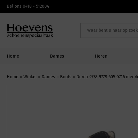
Skip
Bel ons 0418 - 512004
to
content
Home
Dames
Heren
Home
»
Winkel
»
Dames
»
Boots
»
Durea 9778 9778 605 0746 meerk