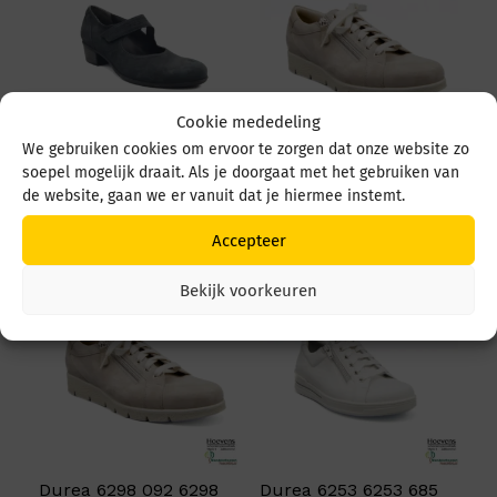
Cookie mededeling
We gebruiken cookies om ervoor te zorgen dat onze website zo
Durea 5679 5679 035
Durea 6298 095 6298
soepel mogelijk draait. Als je doorgaat met het gebruiken van
4549 Zwart
0945 1514 Avorio
de website, gaan we er vanuit dat je hiermee instemt.
€
219,95
€
249,95
Accepteer
Bekijk voorkeuren
Durea 6298 092 6298
Durea 6253 6253 685