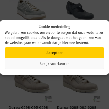
Cookie mededeling
We gebruiken cookies om ervoor te zorgen dat onze website zo
Durea 6299 684 6299
Durea 5679 5679 035
soepel mogelijk draait. Als je doorgaat met het gebruiken van
684 1526 L. Ocean/wit
4549 Zwart
de website, gaan we er vanuit dat je hiermee instemt.
€
259,95
€
219,95
Accepteer
Bekijk voorkeuren
Durea 6298 095 6298
Durea 6298 092 6298