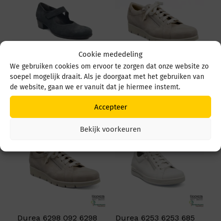
Cookie mededeling
We gebruiken cookies om ervoor te zorgen dat onze website zo
Durea 5679 5679 035
Durea 6298 095 6298
soepel mogelijk draait. Als je doorgaat met het gebruiken van
4549 Zwart
0945 1514 Avorio
de website, gaan we er vanuit dat je hiermee instemt.
€
219,95
€
249,95
Accepteer
Bekijk voorkeuren
Durea 6298 092 6298
Durea 6253 6253 685