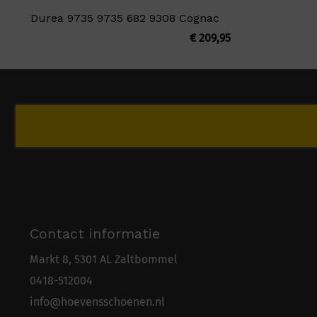
Durea 9735 9735 682 9308 Cognac
€
209,95
Contact informatie
Markt 8, 5301 AL Zaltbommel
0418-5
1
2004
info@hoevensschoenen.nl