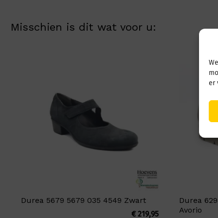
Misschien is dit wat voor u:
We
mo
er
Durea 5679 5679 035 4549 Zwart
Durea 629
Avorio
€
219,95