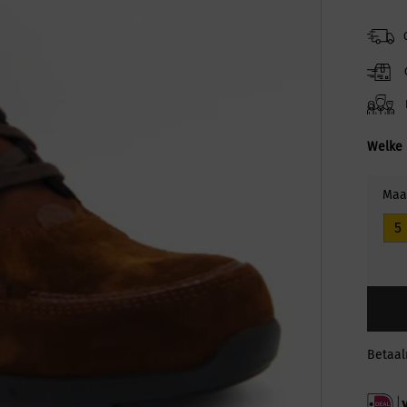
Welke 
Maa
5
Betaa