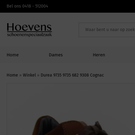
Skip
Bel ons 0418 - 512004
to
content
Home
Dames
Heren
Home
»
Winkel
»
Durea 9735 9735 682 9308 Cognac