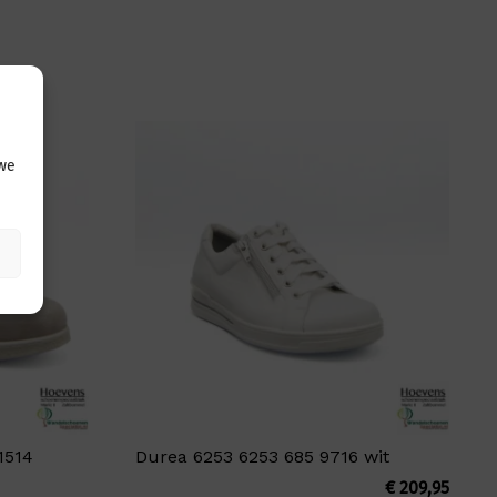
 we
1514
Durea 6253 6253 685 9716 wit
€
209,95