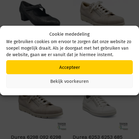
Cookie mededeling
We gebruiken cookies om ervoor te zorgen dat onze website zo
Durea 5755 008 5755
Durea 6298 095 6298
soepel mogelijk draait. Als je doorgaat met het gebruiken van
008 1149 Zwart
0945 1514 Avorio
de website, gaan we er vanuit dat je hiermee instemt.
€
259,95
€
249,95
Accepteer
Bekijk voorkeuren
Durea 6298 092 6298
Durea 6253 6253 685