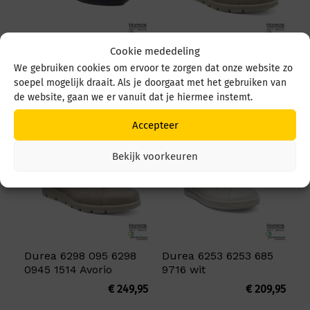
Cookie mededeling
Durea 5679 5679 035
Durea 6298 092 6298
We gebruiken cookies om ervoor te zorgen dat onze website zo
4549 Zwart
092 1514 Avorio
soepel mogelijk draait. Als je doorgaat met het gebruiken van
€
219,95
€
249,95
de website, gaan we er vanuit dat je hiermee instemt.
Accepteer
Bekijk voorkeuren
Durea 6298 095 6298
Durea 6253 6253 685
0945 1514 Avorio
9716 wit
€
249,95
€
209,95