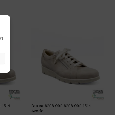
 we
 1514
Durea 6298 092 6298 092 1514
Avorio