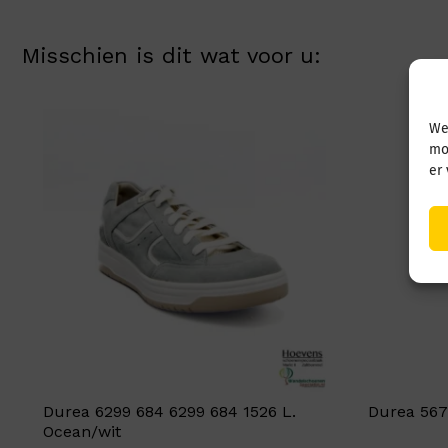
Misschien is dit wat voor u:
We
mo
er
Durea 6299 684 6299 684 1526 L.
Durea 567
Ocean/wit