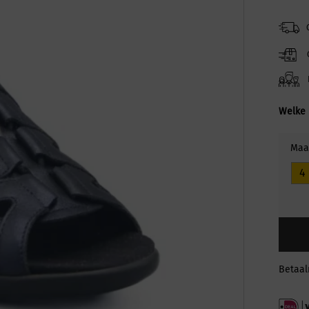
Welke 
Maa
4
Betaa