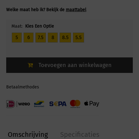
Welke maat heb ik? Bekijk de
maattabel
Maat:
Kies Een Optie
5
6
7.5
8
8.5
5.5
Toevoegen aan winkelwagen
Betaalmethodes
Omschrijving
Specificaties