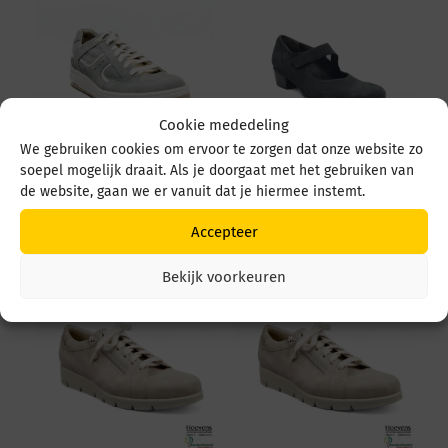
Cookie mededeling
We gebruiken cookies om ervoor te zorgen dat onze website zo
soepel mogelijk draait. Als je doorgaat met het gebruiken van
Durea 6299 684 6299
Durea 5679 5679 035
de website, gaan we er vanuit dat je hiermee instemt.
684 1526 L. Ocean/wit
4549 Zwart
€
259,95
€
219,95
Accepteer
Bekijk voorkeuren