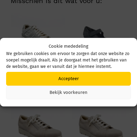
Misschien is dit wat voor u:
Cookie mededeling
We gebruiken cookies om ervoor te zorgen dat onze website zo
soepel mogelijk draait. Als je doorgaat met het gebruiken van
de website, gaan we er vanuit dat je hiermee instemt.
Durea 6299 684 6299
Durea 5679 5679 035
684 1526 L. Ocean/wit
4549 Zwart
Accepteer
€
259,95
€
219,95
Bekijk voorkeuren