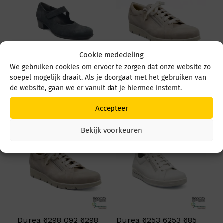
Cookie mededeling
We gebruiken cookies om ervoor te zorgen dat onze website zo
Durea 5679 5679 035
Durea 6298 095 6298
soepel mogelijk draait. Als je doorgaat met het gebruiken van
4549 Zwart
0945 1514 Avorio
de website, gaan we er vanuit dat je hiermee instemt.
€
219,95
€
249,95
Accepteer
Bekijk voorkeuren
Durea 6298 092 6298
Durea 6253 6253 685