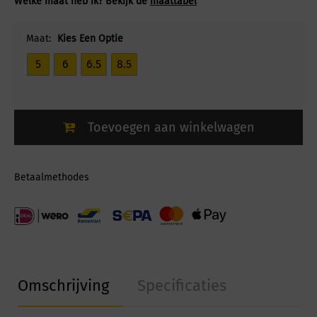
Welke maat heb ik? Bekijk de
maattabel
Maat:
Kies Een Optie
5
6
6.5
8.5
Toevoegen aan winkelwagen
Betaalmethodes
Omschrijving
Specificaties