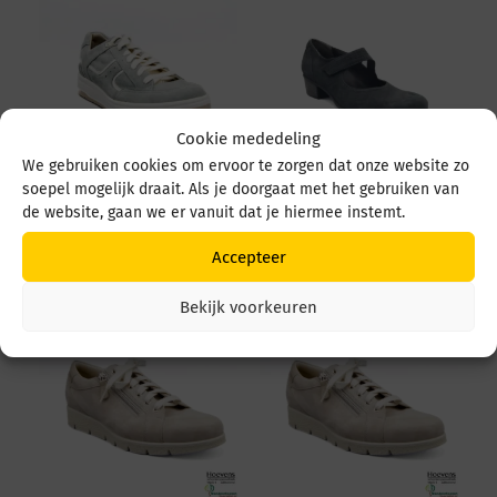
Cookie mededeling
We gebruiken cookies om ervoor te zorgen dat onze website zo
soepel mogelijk draait. Als je doorgaat met het gebruiken van
Durea 6299 684 6299
Durea 5679 5679 035
de website, gaan we er vanuit dat je hiermee instemt.
684 1526 L. Ocean/wit
4549 Zwart
€
259,95
€
219,95
Accepteer
Bekijk voorkeuren