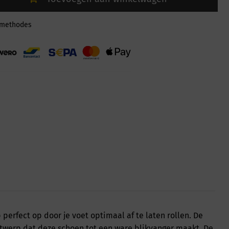
lmethodes
perfect op door je voet optimaal af te laten rollen. De
twerp dat deze schoen tot een ware blikvanger maakt. De