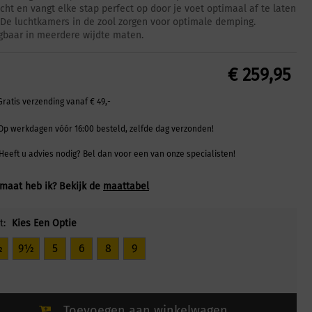
icht en vangt elke stap perfect op door je voet optimaal af te laten
. De luchtkamers in de zool zorgen voor optimale demping.
jgbaar in meerdere wijdte maten.
€
259,95
Gratis verzending vanaf € 49,-
Op werkdagen vóór 16:00 besteld, zelfde dag verzonden!
Heeft u advies nodig? Bel dan voor een van onze specialisten!
maat heb ik? Bekijk de
maattabel
t:
Kies Een Optie
½
9½
5
6
8
9
Toevoegen aan winkelwagen