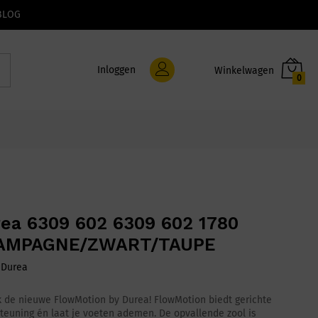
BLOG
Inloggen
0
ea 6309 602 6309 602 1780
AMPAGNE/ZWART/TAUPE
:
Durea
 de nieuwe FlowMotion by Durea! FlowMotion biedt gerichte
teuning én laat je voeten ademen. De opvallende zool is