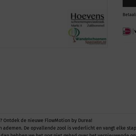
Betaa
pt? Ontdek de nieuwe FlowMotion by Durea!
 ademen. De opvallende zool is vederlicht en vangt elke stap 
n dan hebben we het nog niet gehad over het vernieuwende on