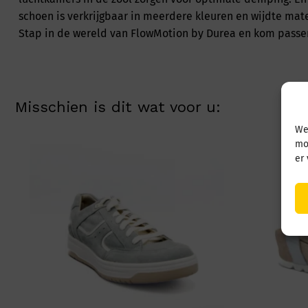
schoen is verkrijgbaar in meerdere kleuren en wijdte m
Stap in de wereld van FlowMotion by Durea en kom passe
Misschien is dit wat voor u:
We
mo
er