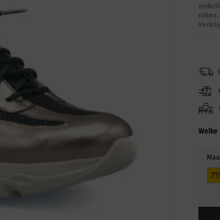
vederl
rollen
Verkri
Welke 
Maa
7