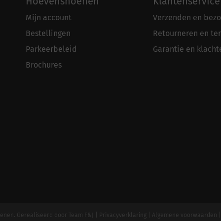
Hoevenshoenen
Klantenservice
Mijn account
Verzenden en bezo
Bestellingen
Retourneren en te
Parkeerbeleid
Garantie en klacht
Brochures
enen. Gerealiseerd door
Team F&J
|
Privacyverklaring
|
Algemene voorwaarden