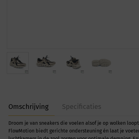
Omschrijving
Specificaties
Droom je van sneakers die voelen alsof je op wolken loo
FlowMotion biedt gerichte ondersteuning én laat je voeten
luchtkamers in de zool zorgen voor optimale demping. E