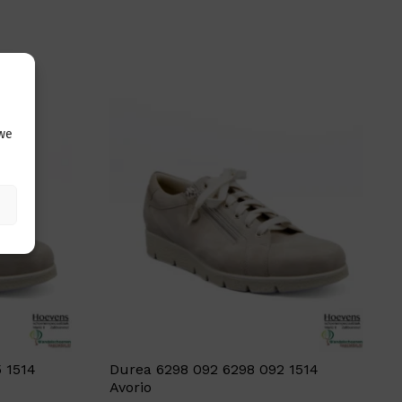
 we
 1514
Durea 6298 092 6298 092 1514
Avorio