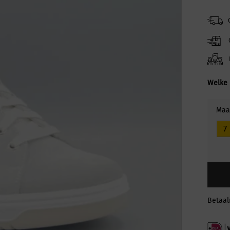
Welke 
Maa
7
Betaa