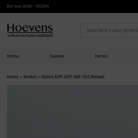
Skip
Bel ons 0418 - 512004
to
content
Home
Dames
Heren
Home
»
Winkel
»
Durea 6291 6291 688 1612 Metaal