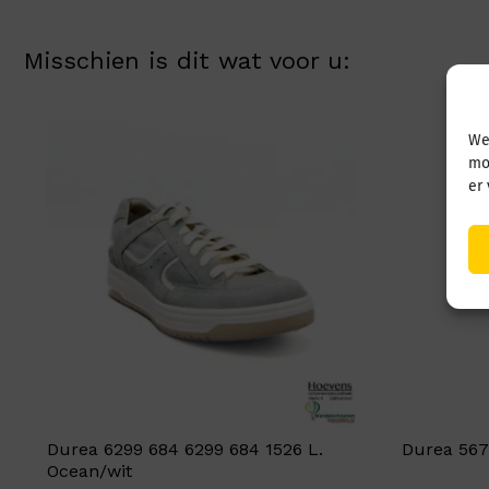
Misschien is dit wat voor u:
We
mo
er
Durea 6299 684 6299 684 1526 L.
Durea 567
Ocean/wit