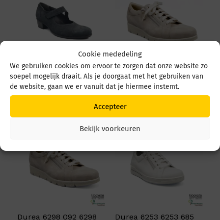
Cookie mededeling
We gebruiken cookies om ervoor te zorgen dat onze website zo
Durea 5679 5679 035
Durea 6298 095 6298
soepel mogelijk draait. Als je doorgaat met het gebruiken van
4549 Zwart
0945 1514 Avorio
de website, gaan we er vanuit dat je hiermee instemt.
€
219,95
€
249,95
Accepteer
Bekijk voorkeuren
Durea 6298 092 6298
Durea 6253 6253 685