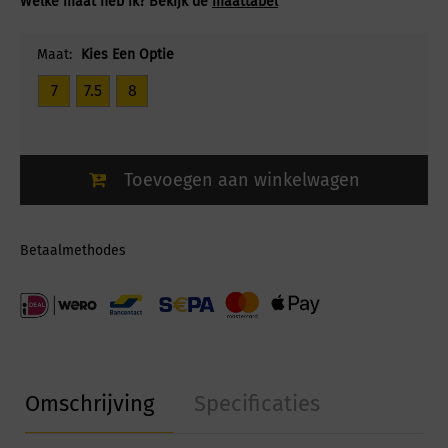
Welke maat heb ik? Bekijk de
maattabel
Maat:
Kies Een Optie
7
7.5
8
Toevoegen aan winkelwagen
Betaalmethodes
Omschrijving
Specificaties