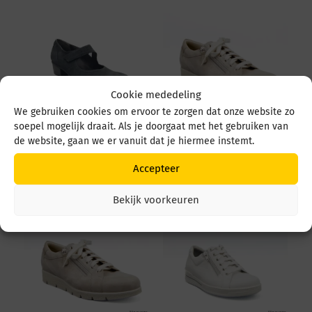
Cookie mededeling
We gebruiken cookies om ervoor te zorgen dat onze website zo
soepel mogelijk draait. Als je doorgaat met het gebruiken van
Durea 5679 5679 035
Durea 6298 095 6298
de website, gaan we er vanuit dat je hiermee instemt.
4549 Zwart
0945 1514 Avorio
Accepteer
€
219,95
€
249,95
Bekijk voorkeuren