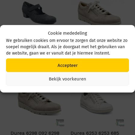
Cookie mededeling
We gebruiken cookies om ervoor te zorgen dat onze website zo
Durea 5679 5679 035
Durea 6298 095 6298
soepel mogelijk draait. Als je doorgaat met het gebruiken van
4549 Zwart
0945 1514 Avorio
de website, gaan we er vanuit dat je hiermee instemt.
€
219,95
€
249,95
Accepteer
Bekijk voorkeuren
Durea 6298 092 6298
Durea 6253 6253 685