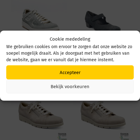
Cookie mededeling
We gebruiken cookies om ervoor te zorgen dat onze website zo
soepel mogelijk draait. Als je doorgaat met het gebruiken van
Durea 6299 684 6299
Durea 5679 5679 035
de website, gaan we er vanuit dat je hiermee instemt.
684 1526 L. Ocean/wit
4549 Zwart
€
259,95
€
219,95
Accepteer
Bekijk voorkeuren