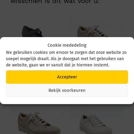
Misschien is dit wat voor u:
Cookie mededeling
We gebruiken cookies om ervoor te zorgen dat onze website zo
soepel mogelijk draait. Als je doorgaat met het gebruiken van
de website, gaan we er vanuit dat je hiermee instemt.
Durea 5679 5679 035
Durea 6298 095 6298
4549 Zwart
0945 1514 Avorio
Accepteer
€
219,95
€
249,95
Bekijk voorkeuren