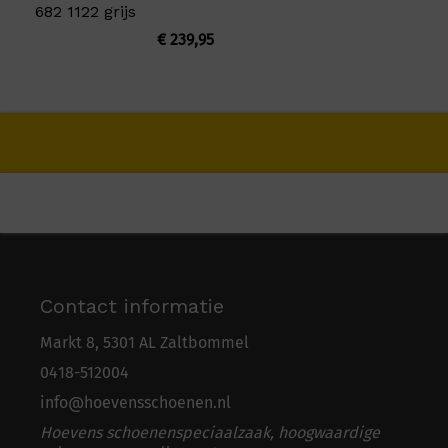
682 1122 grijs
€
239,95
Contact informatie
Markt 8, 5301 AL Zaltbommel
0418-5
1
2004
info@hoevensschoenen.nl
Hoevens schoenenspeciaalzaak, hoogwaardige