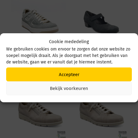
Cookie mededeling
We gebruiken cookies om ervoor te zorgen dat onze website zo
soepel mogelijk draait. Als je doorgaat met het gebruiken van
Durea 6299 684 6299
Durea 5679 5679 035
684 1526 L. Ocean/wit
4549 Zwart
de website, gaan we er vanuit dat je hiermee instemt.
€
259,95
€
219,95
Accepteer
Bekijk voorkeuren