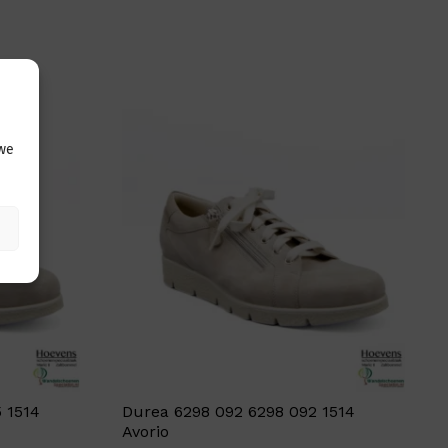
 we
 1514
Durea 6298 092 6298 092 1514
Avorio