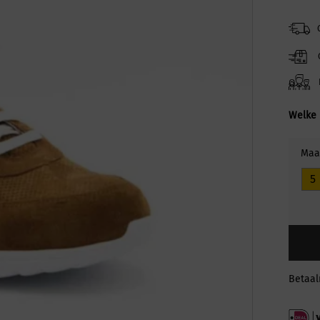
Welke 
Maa
5
Betaa