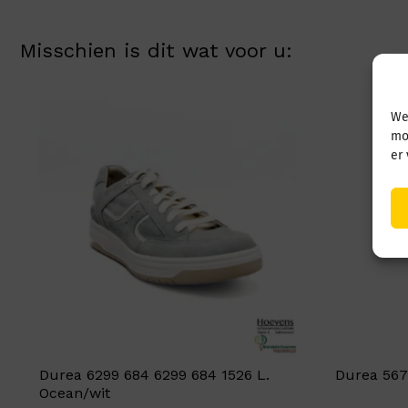
Misschien is dit wat voor u:
We
mo
er
Durea 6299 684 6299 684 1526 L.
Durea 567
Ocean/wit