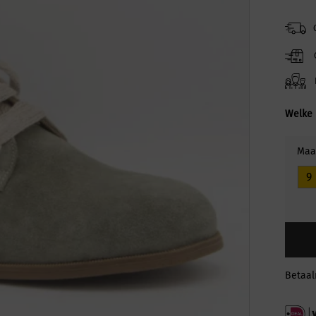
Welke 
Maa
9
Betaa