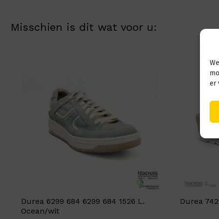
Misschien is dit wat voor u:
We
mo
er
Durea 6299 684 6299 684 1526 L.
Durea 7421
Ocean/wit