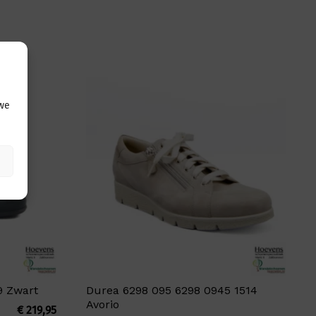
 we
9 Zwart
Durea 6298 095 6298 0945 1514
Avorio
€
219,95