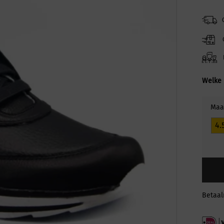
Welke 
Maa
4.
Betaa