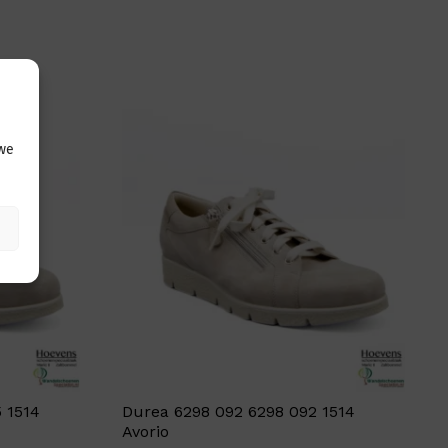
 we
 1514
Durea 6298 092 6298 092 1514
Avorio