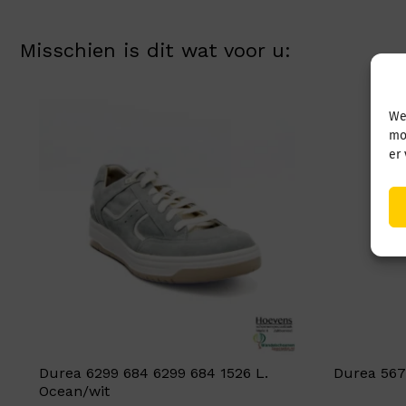
Misschien is dit wat voor u:
We
mo
er
Durea 6299 684 6299 684 1526 L.
Durea 567
Ocean/wit