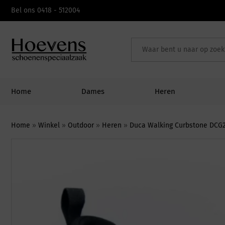
Skip
Bel ons 0418 - 512004
to
content
Home
Dames
Heren
Home
»
Winkel
»
Outdoor
»
Heren
»
Duca Walking Curbstone DCG2