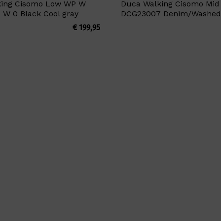
king Cisomo Low WP W
Duca Walking Cisomo Mi
W 0 Black Cool gray
DCG23007 Denim/Washed
€
199,95