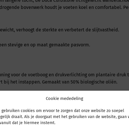
een langere tocht, de Duca Curbstone lichtgewicht wandelsch
drogende bovenwerk houdt je voeten koel en comfortabel. Pe
icht, verhoogt de sterkte en verbetert de slijtvastheid.
t een stevige en op maat gemaakte pasvorm.
uning voor de voetboog en drukverlichting om plantaire druk 
t bij het instappen. Gemaakt van 50% biologische oliën.
bsorptie zonder verlies van energie-teruggave en is 30% lic
Cookie mededeling
 gebruiken cookies om ervoor te zorgen dat onze website zo soepel
 duurzaamheid op alle terreinen.
gelijk draait. Als je doorgaat met het gebruiken van de website, gaan
 vanuit dat je hiermee instemt.
 terrein.