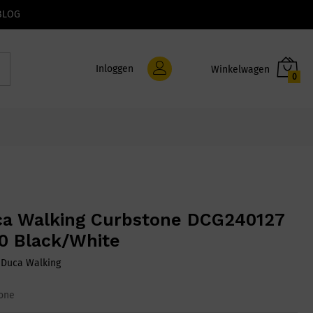
BLOG
Inloggen
0
a Walking Curbstone DCG240127
0 Black/White
:
Duca Walking
one