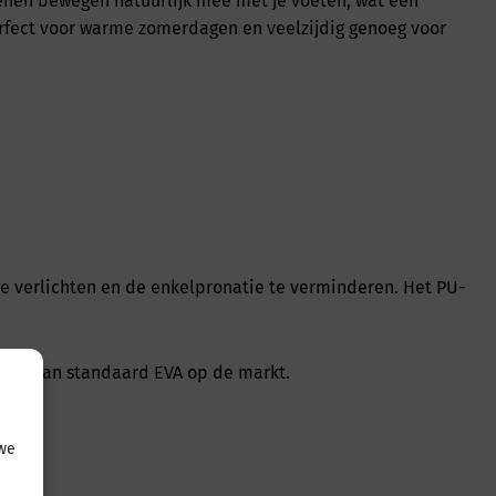
oenen bewegen natuurlijk mee met je voeten, wat een
rfect voor warme zomerdagen en veelzijdig genoeg voor
te verlichten en de enkelpronatie te verminderen. Het PU-
hter dan standaard EVA op de markt.
 we