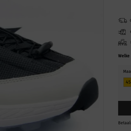
Welke 
Maa
45
Betaa