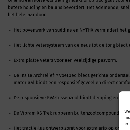
Of je nu een korte wandeling maakt of op pad gaat voor 
betere houding en balans bevordert. Het ademende, snel
het hele jaar door.
Het bovenwerk van suèdine en NYTHX vermindert het gew
Het lichte vetersysteem van de neus tot de tong bied
Extra platte veters voor een veelzijdige pasvorm.
De Insite Archrelief™ voetbed biedt gerichte onderste
materiaal biedt een responsief gevoel en direct comfor
De responsieve EVA-tussenzool biedt demping en schoka
We
De Vibram XS Trek rubberen buitenzoolcompound biedt
mo
er
Het tractie-lug ontwerp zorgt voor extra grip op ongelijk