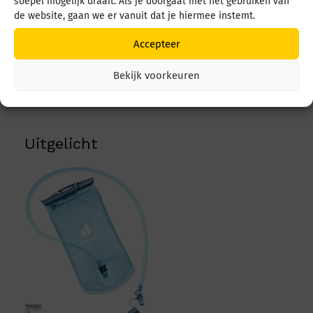
soepel mogelijk draait. Als je doorgaat met het gebruiken van
Deuter Streamer II 1.5
de website, gaan we er vanuit dat je hiermee instemt.
L DA3960025 3087
BLEU
Deuter Streamer II 3.0
Accepteer
L DA3960225 3087
€
39,95
BLEU
Bekijk voorkeuren
€
47,95
Uitgelicht