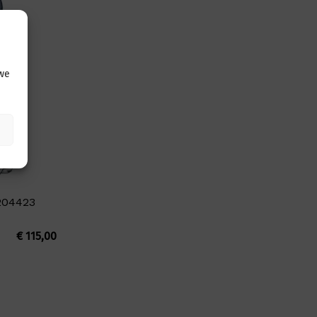
 we
204423
€
115,00