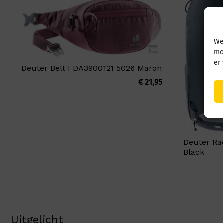
We
mo
er
Deuter Belt I DA3900121 5026 Maron
€
21,95
Deuter Ra
Black
Uitgelicht