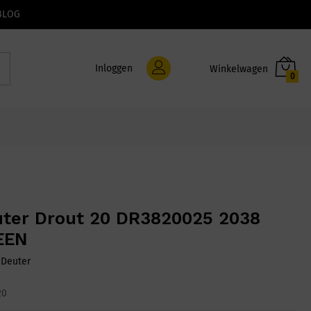
BLOG
Inloggen
0
ter Drout 20 DR3820025 2038
EEN
:
Deuter
20