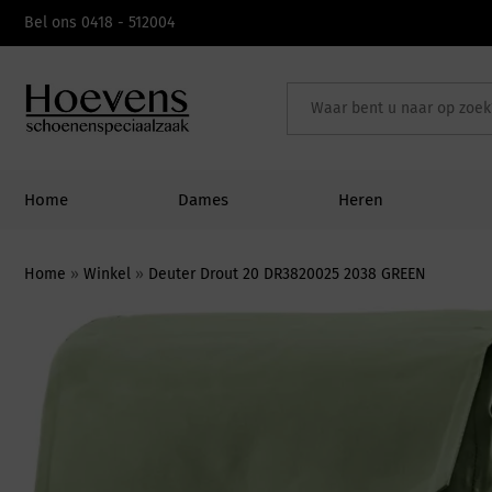
Skip
Bel ons 0418 - 512004
to
content
Home
Dames
Heren
Home
»
Winkel
»
Deuter Drout 20 DR3820025 2038 GREEN