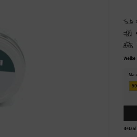
Welke 
Maa
6
Betaa