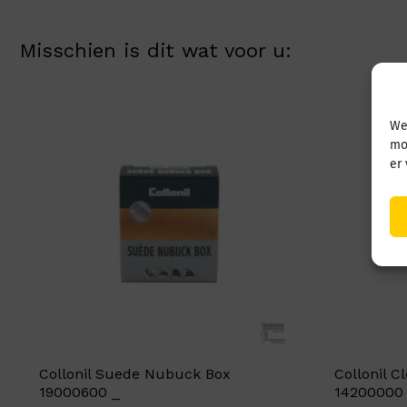
Misschien is dit wat voor u:
We
mo
er
Collonil Suede Nubuck Box
Collonil 
19000600 _
14200000