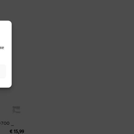
 we
0700 _
€
15,99