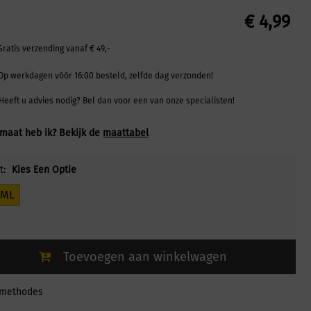
€
4,99
Gratis verzending vanaf € 49,-
Op werkdagen vóór 16:00 besteld, zelfde dag verzonden!
Heeft u advies nodig? Bel dan voor een van onze specialisten!
maat heb ik? Bekijk de
maattabel
t:
Kies Een Optie
0ML
Toevoegen aan winkelwagen
lmethodes