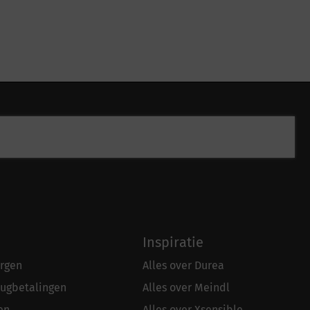
Inspiratie
rgen
Alles over Durea
rugbetalingen
Alles over Meindl
en
Alles over Xsensible