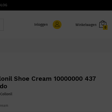
BLOG
Inloggen
0
lonil Shoe Cream 10000000 437
do
:
Collonil
Cream