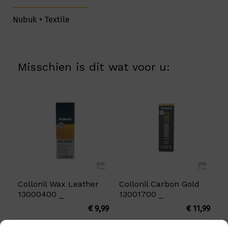
Nubuk + Textile
Misschien is dit wat voor u:
Collonil Wax Leather
Collonil Carbon Gold
13000400 _
13001700 _
€
9,99
€
11,99