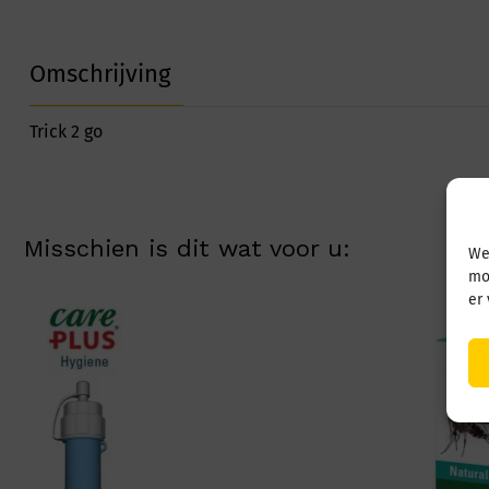
Omschrijving
Trick 2 go
Misschien is dit wat voor u:
We
mo
er