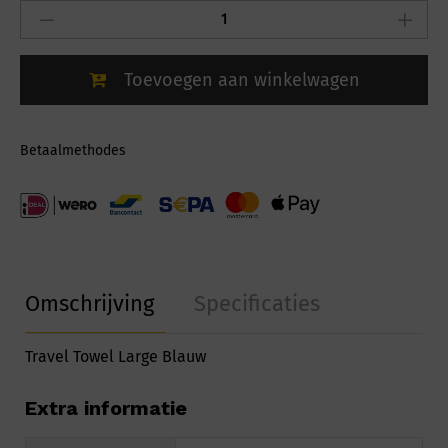
Plus
Travel
Towel
Toevoegen aan winkelwagen
Large
Blauw
34602
quantity
Betaalmethodes
Omschrijving
Specificaties
Travel Towel Large Blauw
Extra informatie