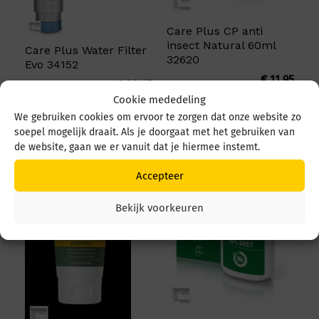
Care Plus CP anti
insect Natural 60ml
Care Plus Water Filter
32620
Evo 34152
€
11,95
€
64,95
Cookie mededeling
We gebruiken cookies om ervoor te zorgen dat onze website zo
soepel mogelijk draait. Als je doorgaat met het gebruiken van
de website, gaan we er vanuit dat je hiermee instemt.
Accepteer
Bekijk voorkeuren