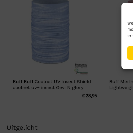
We
mo
er
Buff Buff Coolnet UV Insect Shield
Buff Meri
coolnet uv+ insect Gevi N glory
Lightweigh
€
28,95
Uitgelicht