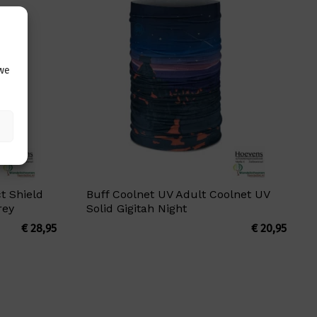
 we
t Shield
Buff Coolnet UV Adult Coolnet UV
rey
Solid Gigitah Night
€
28,95
€
20,95