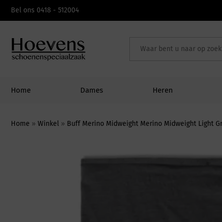
Skip
Bel ons 0418 - 512004
to
content
Home
Dames
Heren
Home
»
Winkel
»
Buff Merino Midweight Merino Midweight Light G