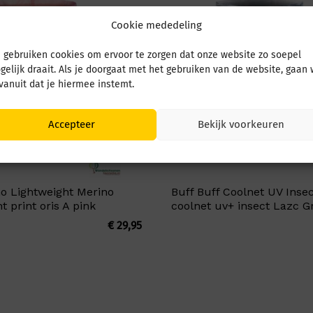
Cookie mededeling
 gebruiken cookies om ervoor te zorgen dat onze website zo soepel
gelijk draait. Als je doorgaat met het gebruiken van de website, gaan
 vanuit dat je hiermee instemt.
Accepteer
Bekijk voorkeuren
no Lightweight Merino
Buff Buff Coolnet UV Insec
t print oris A pink
coolnet uv+ insect Lazc G
€
29,95