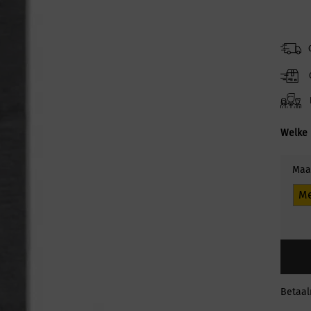
Welke 
Maa
M
Betaa