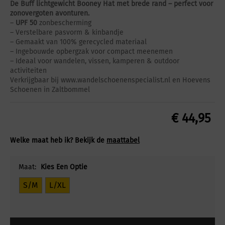
De Buff lichtgewicht Booney Hat met brede rand – perfect voor
zonovergoten avonturen.
–
UPF 50
zonbescherming
– Verstelbare pasvorm & kinbandje
– Gemaakt van 100% gerecycled materiaal
– Ingebouwde opbergzak voor compact meenemen
– Ideaal voor wandelen, vissen, kamperen & outdoor
activiteiten
Verkrijgbaar bij www.wandelschoenenspecialist.nl en Hoevens
Schoenen in Zaltbommel
€
44,95
Welke maat heb ik? Bekijk de
maattabel
Maat:
Kies Een Optie
S/M
L/XL