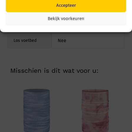
Accepteer
Extra informatie
Bekijk voorkeuren
Groen
Kleurgroep
Nee
Los voetbed
Misschien is dit wat voor u: