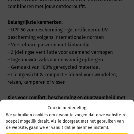
combineren met jouw outdooroutfit.
Belangrijkste kenmerken:
– UPF 50 zonbescherming – gecertificeerde UV-
bescherming volgens internationale normen
– Verstelbare pasvorm met kinbandje
– Zijdelingse ventilatie voor ademend vermogen
– Ingebouwde zak voor eenvoudig opbergen
– Gemaakt van 100% gerecycled materiaal
– Lichtgewicht & compact – ideaal voor wandelen,
reizen, kamperen of vissen
Kies voor comfort, bescherming en duurzaamheid met
deze veelzijdige outdoorhoed.
Cookie mededeling
We gebruiken cookies om ervoor te zorgen dat onze website zo
Verkrijgbaar bij www.wandelschoenenspecialist.nl en
soepel mogelijk draait. Als je doorgaat met het gebruiken van
de website, gaan we er vanuit dat je hiermee instemt.
Hoevens Schoenen in Zaltbommel