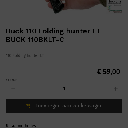
Buck 110 Folding hunter LT
BUCK 110BKLT-C
110 Folding hunter LT
€
59,00
Aantal:
Buck
110
Folding
hunter
Toevoegen aan winkelwagen
LT
BUCK
110BKLT-
C
Betaalmethodes