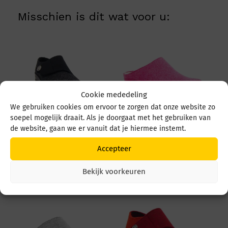
Misschien is dit wat voor u:
Cookie mededeling
We gebruiken cookies om ervoor te zorgen dat onze website zo
soepel mogelijk draait. Als je doorgaat met het gebruiken van
de website, gaan we er vanuit dat je hiermee instemt.
Berkemann Jarla
Berkemann Blanche
03558 025 Zwart
rcycl 01375 280 Pink
Accepteer
filz
€
109,95
€
99,95
Bekijk voorkeuren