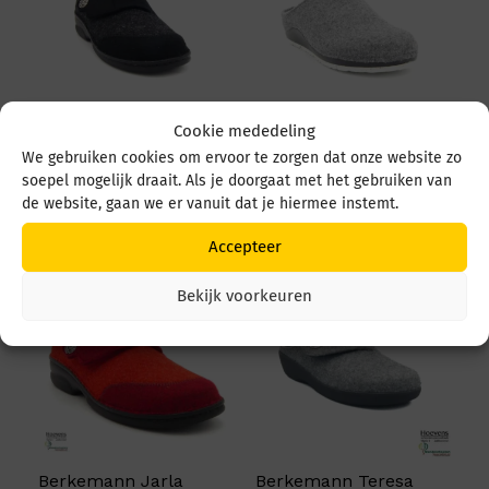
Cookie mededeling
Berkemann Jarla
Berkemann Blanche
We gebruiken cookies om ervoor te zorgen dat onze website zo
03558 025 Zwart
rcycl 01375 695
soepel mogelijk draait. Als je doorgaat met het gebruiken van
sterlinggrau
€
109,95
de website, gaan we er vanuit dat je hiermee instemt.
€
99,95
Accepteer
Bekijk voorkeuren
Berkemann Jarla
Berkemann Teresa