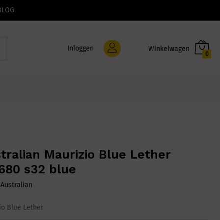
BLOG
Inloggen
0
tralian Maurizio Blue Lether
1680 s32 blue
:
Australian
io Blue Lether