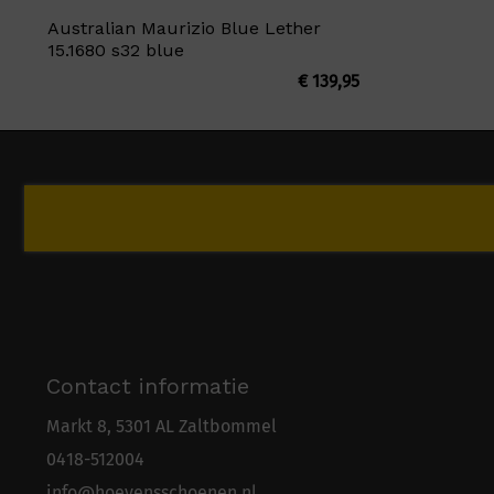
Australian Maurizio Blue Lether
15.1680 s32 blue
€
139,95
Contact informatie
Markt 8, 5301 AL Zaltbommel
0418-5
1
2004
info@hoevensschoenen.nl