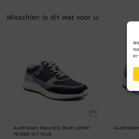
Misschien is dit wat voor u:
We
mo
er
Australian Maurizio Blue Lether
Australian
15.1680 SI7 blue