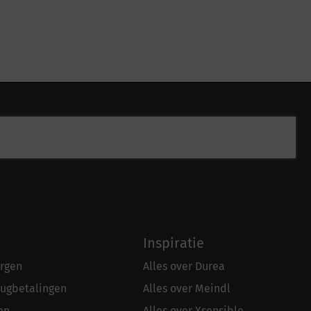
Inspiratie
rgen
Alles over Durea
rugbetalingen
Alles over Meindl
en
Alles over Xsensible