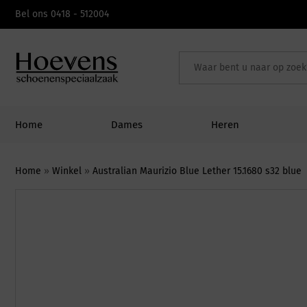
Skip
Bel ons 0418 - 512004
to
content
Home
Dames
Heren
Home
»
Winkel
»
Australian Maurizio Blue Lether 15.1680 s32 blue